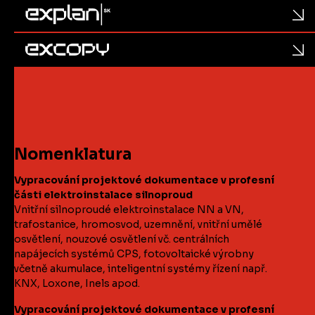
Nomenklatura
Vypracování projektové dokumentace v profesní
části elektroinstalace silnoproud
Vnitřní silnoproudé elektroinstalace NN a VN,
trafostanice, hromosvod, uzemnění, vnitřní umělé
osvětlení, nouzové osvětlení vč. centrálních
napájecích systémů CPS, fotovoltaické výrobny
včetně akumulace, inteligentní systémy řízení např.
KNX, Loxone, Inels apod.
Vypracování projektové dokumentace v profesní