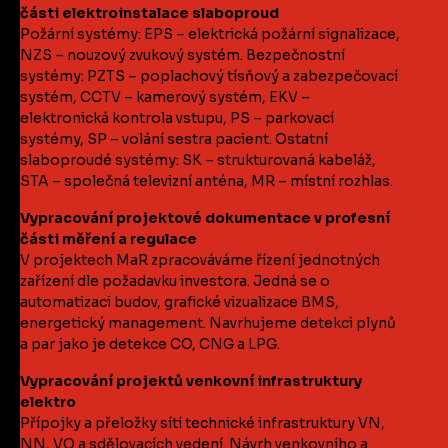
části elektroinstalace slaboproud
Požární systémy: EPS – elektrická požární signalizace,
NZS – nouzový zvukový systém. Bezpečnostní
systémy: PZTS – poplachový tísňový a zabezpečovací
systém, CCTV – kamerový systém, EKV –
elektronická kontrola vstupu, PS – parkovací
systémy, SP – volání sestra pacient. Ostatní
slaboproudé systémy: SK – strukturovaná kabeláž,
STA – společná televizní anténa, MR – místní rozhlas.
Vypracování projektové dokumentace v profesní
části měření a regulace
V projektech MaR zpracováváme řízení jednotných
zařízení dle požadavku investora. Jedná se o
automatizaci budov, grafické vizualizace BMS,
energetický management. Navrhujeme detekci plynů
a par jako je detekce CO, CNG a LPG.
Vypracování projektů venkovní infrastruktury
elektro
Přípojky a přeložky sítí technické infrastruktury VN,
NN, VO a sdělovacích vedení. Návrh venkovního a