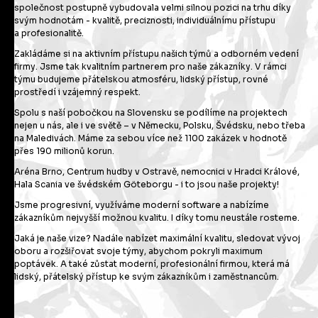
společnost postupně vybudovala velmi silnou pozici na trhu díky
svým hodnotám - kvalitě, preciznosti, individuálnímu přístupu
a profesionalitě.
Zakládáme si na aktivním přístupu našich týmů a odborném vedení
firmy. Jsme tak kvalitním partnerem pro naše zákazníky. V rámci
týmu budujeme přátelskou atmosféru, lidský přístup, rovné
prostředí i vzájemný respekt.
Spolu s naší pobočkou na Slovensku se podílíme na projektech
nejen u nás, ale i ve světě – v Německu, Polsku, Švédsku, nebo třeba
na Maledivách. Máme za sebou více než 1100 zakázek v hodnotě
přes 190 milionů korun.
Aréna Brno, Centrum hudby v Ostravě, nemocnici v Hradci Králové,
Hala Scania ve švédském Göteborgu - i to jsou naše projekty!
Jsme progresivní, využíváme moderní software a nabízíme
zákazníkům nejvyšší možnou kvalitu. I díky tomu neustále rosteme.
Jaká je naše vize? Nadále nabízet maximální kvalitu, sledovat vývoj
oboru a rozšiřovat svoje týmy, abychom pokryli maximum
poptávek. A také zůstat moderní, profesionální firmou, která má
lidský, přátelský přístup ke svým zákazníkům i zaměstnancům.