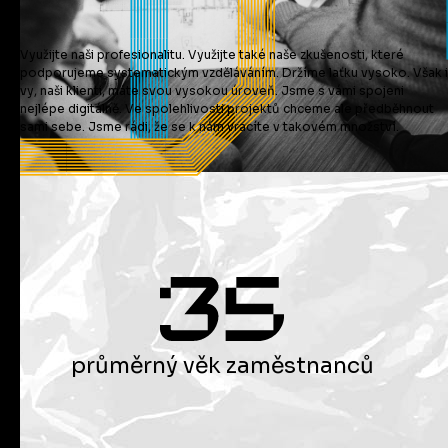
Využijte naši profesionalitu. Využijte také naše zkušenosti, které
podporujeme systematickým vzděláváním. Držíme laťku vysoko. Však i
vy, naši klienti, máte svou vysokou úroveň. Jsme s vámi spojeni
nejlépe digitálně. Ve spolehlivosti projektů chceme ale předběhnout
sami sebe. Jsme rádi, že se k nám vracíte v takovém množství.
průměrný věk zaměstnanců