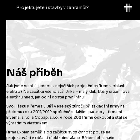
termíny i na vaše technické požadavky. To vše nám pomůže
Projektujete i stavby v zahraničí?
sestavit rozsah našich prací. Díky tomu můžeme sestavit
férovou cenovou nabídku projektu a připravit
srozumitelnou a vstřícnou smlouvu. Po jejím podpisu od vás
Ano, máme za sebou projekty na Maledivách, ve
převezmeme potřebné poklady a pustíme se do
Švédsku, Francii, Polsku, Slovensku, Rakousku,
projektování. Každý projekt přinese nečekané výzvy, ty
Německu, nebo Itálii.
zpracujeme obratem. Předložíme Vám naši práci ke kontrole
a zapracujeme vaše připomínky a požadavky na změny.
Náš příběh
Jak jsme se stali jednou z největších projekčních firem v oblasti
elektro? Na začátku všeho stál Jirka – malý kluk, který si zamiloval
elektřinu hned, jak od ní dostal první ránu!
Svoji lásku k řemeslu Jiří Veselský zúročil při zakládání firmy na
přelomu roku 2011/2012 společně s dalšími partnery –firmami
Elvema, s.r.o. a Cobap, s.r.o. V roce 2021 firmu odkoupil a stal se
výhradním vlastníkem.
Firma Explan zaměřila od začátku svoji činnost pouze na
projektování v oblasti elektroinstalace. Během let si naše