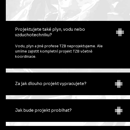
Projektujete také plyn, vodu nebo
vzduchotechniku?
Vodu, plyn a jiné profese TZB neprojektujeme. Ale
umíme zajistit kompletní projekt TZB včetně
koordinace.
Za jak dlouho projekt vypracujete?
Každý projekt je specificky – bytový dům o 20 jednotkách
trvá určitě kratší dobu než dům o 200 jednotkách. Dále také
záleží na stupni. Ale délka projektu je od 1 do 5 měsíců
Jak bude projekt probíhat?
podle náročnosti, rozsahu a v závislosti na podkladech.
Nejprve se vás budeme detailně ptát na váš stavební
projekt, na jeho aktuální status, na dostupné podklady, na