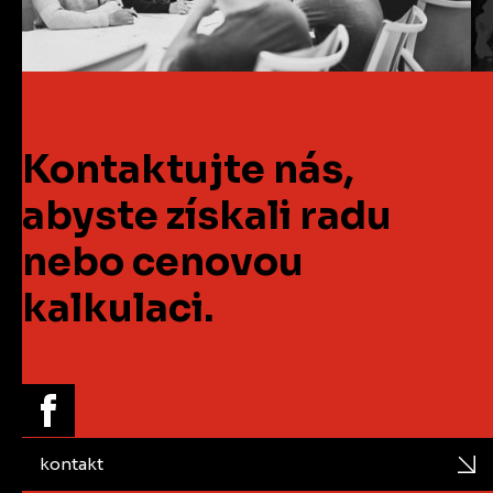
Kontaktujte nás,
abyste získali radu
nebo cenovou
kalkulaci.
kontakt