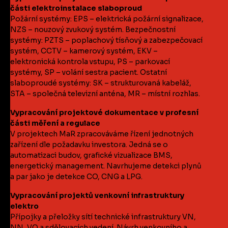
části elektroinstalace slaboproud
Požární systémy: EPS – elektrická požární signalizace,
NZS – nouzový zvukový systém. Bezpečnostní
systémy: PZTS – poplachový tísňový a zabezpečovací
systém, CCTV – kamerový systém, EKV –
elektronická kontrola vstupu, PS – parkovací
systémy, SP – volání sestra pacient. Ostatní
slaboproudé systémy: SK – strukturovaná kabeláž,
STA – společná televizní anténa, MR – místní rozhlas.
Vypracování projektové dokumentace v profesní
části měření a regulace
V projektech MaR zpracováváme řízení jednotných
zařízení dle požadavku investora. Jedná se o
automatizaci budov, grafické vizualizace BMS,
energetický management. Navrhujeme detekci plynů
a par jako je detekce CO, CNG a LPG.
Vypracování projektů venkovní infrastruktury
elektro
Přípojky a přeložky sítí technické infrastruktury VN,
NN, VO a sdělovacích vedení. Návrh venkovního a