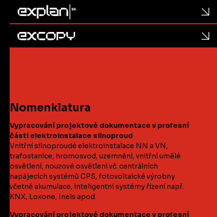
Nomenklatura
Vypracování projektové dokumentace v profesní
části elektroinstalace silnoproud
Vnitřní silnoproudé elektroinstalace NN a VN,
trafostanice, hromosvod, uzemnění, vnitřní umělé
osvětlení, nouzové osvětlení vč. centrálních
napájecích systémů CPS, fotovoltaické výrobny
včetně akumulace, inteligentní systémy řízení např.
KNX, Loxone, Inels apod.
Vypracování projektové dokumentace v profesní