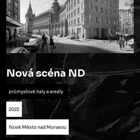
Nová scéna ND
průmyslové haly a areály
2022
Nové Město nad Moravou