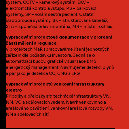
systém, CCTV – kamerový systém, EKV –
elektronická kontrola vstupu, PS – parkovací
systémy, SP – volání sestra pacient. Ostatní
slaboproudé systémy: SK – strukturovaná kabeláž,
STA – společná televizní anténa, MR – místní rozhlas.
Vypracování projektové dokumentace v profesní
části měření a regulace
V projektech MaR zpracováváme řízení jednotných
zařízení dle požadavku investora. Jedná se o
automatizaci budov, grafické vizualizace BMS,
energetický management. Navrhujeme detekci plynů
a par jako je detekce CO, CNG a LPG.
Vypracování projektů venkovní infrastruktury
elektro
Přípojky a přeložky sítí technické infrastruktury VN,
NN, VO a sdělovacích vedení. Návrh venkovního a
areálového osvětlení, venkovní areálové rozvody VN,
NN a sdělovacích sítí.