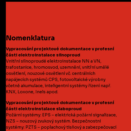
Nomenklatura
Vypracování projektové dokumentace v profesní
části elektroinstalace silnoproud
Vnitřní silnoproudé elektroinstalace NN a VN,
trafostanice, hromosvod, uzemnění, vnitřní umělé
osvětlení, nouzové osvětlení vč. centrálních
napájecích systémů CPS, fotovoltaické výrobny
včetně akumulace, inteligentní systémy řízení např.
KNX, Loxone, Inels apod.
Vypracování projektové dokumentace v profesní
části elektroinstalace slaboproud
Požární systémy: EPS – elektrická požární signalizace,
NZS – nouzový zvukový systém. Bezpečnostní
systémy: PZTS – poplachový tísňový a zabezpečovací